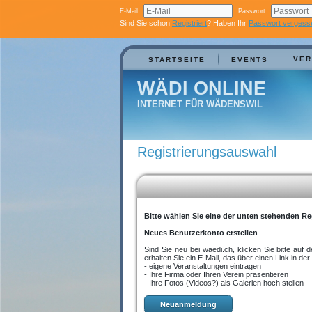
E-Mail:
Passwort:
Sind Sie schon
Registriert
? Haben Ihr
Passwort vergess
VER
STARTSEITE
EVENTS
WÄDI ONLINE
INTERNET FÜR WÄDENSWIL
Registrierungsauswahl
Bitte wählen Sie eine der unten stehenden Re
Neues Benutzerkonto erstellen
Sind Sie neu bei waedi.ch, klicken Sie bitte a
erhalten Sie ein E-Mail, das über einen Link in 
- eigene Veranstaltungen eintragen
- Ihre Firma oder Ihren Verein präsentieren
- Ihre Fotos (Videos?) als Galerien hoch stellen
Neuanmeldung