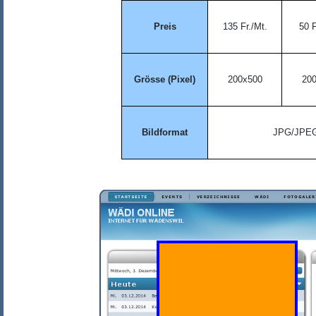
Preis
135 Fr./Mt.
50 F
Grösse (Pixel)
200x500
20
Bildformat
JPG/JPEG