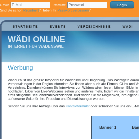
E-Mail:
Passwort:
Sind Sie schon
Registriert
? Haben Ihr
Passwort vergessen
?
STARTSEITE
EVENTS
VERZEICHNISSE
WÄDI
WÄDI ONLINE
INTERNET FÜR WÄDENSWIL
Werbung
Waedi.ch ist das grosse Infoportal für Wädenswil und Umgebung. Das Wichtigste darauf 
Veranstaltungen in der Region informiert. Sie finden aber auch alle Firmen, Clubs und 
Verzeichnis. Daneben können Sie Interviews von Wädenswilern lesen, können Bilder in 
hochladen, Bilder von Live-Webcams sehen und anderes mehr. Indem wir die Inhalte anr
stets steigende Besucherzahl verzeichnen.
Hier
finden Sie die Möglichkeit, Ihre eige
auf unserer Seite für Ihre Produkte und Dienstleistungen werben.
Senden Sie uns Ihre Anfrage über das
Kontaktformular
oder schreiben Sie uns ein E-Ma
Banner 1
Ban