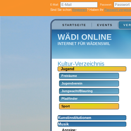
E-Mail:
Passwort:
Sind Sie schon
Registriert
? Haben Ihr
Passwort vergess
STARTSEITE
EVENTS
VER
WÄDI ONLINE
INTERNET FÜR WÄDENSWIL
Kultur-Verzeichnis
Jugend
Freiräume
Jugendverein
Jungwacht/Blauring
Pfadfinder
Sport
Kunstinstitutionen
Musik
Anzeige: