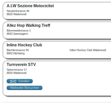
A.I.W Sezione Motociclist
Neudorfstrasse 46
8820 Wädenswil
Allez Hop Walking Treff
Bärenweidstrasse 1
8833 Samstagern
Inline Hockey Club
Bächlerstrasse 55
Inline Hockey Club Wädenswil
8802 Kilchberg
Turnverein STV
Speerstrasse 17
8820 Wädenswil
Senden
Webseite Besuchen