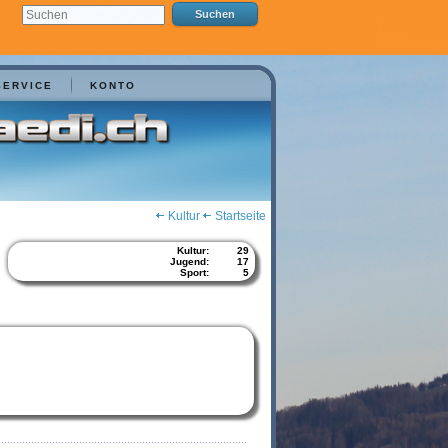
SERVICE
KONTO
Kultur
Startseite
Kultur:
29
Jugend:
17
Sport:
5