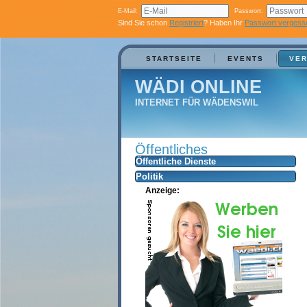
E-Mail:
Passwort:
Sind Sie schon
Registriert
? Haben Ihr
Passwort vergess
STARTSEITE
EVENTS
VER
WÄDI ONLINE
INTERNET FÜR WÄDENSWIL
Öffentliches
Öffentliche Dienste
Politik
Anzeige: