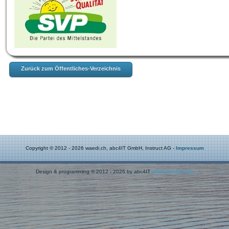
Zurück zum Öffentliches-Verzeichnis
Copyright © 2012 - 2026 waedi.ch, abc4IT GmbH, Instruct AG
- Impressum
Design & programming © 2012 - 2026 by abc4IT
www.abc4it.com