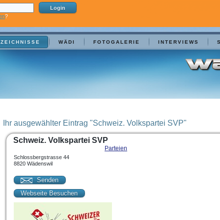
en
?
ZEICHNISSE
WÄDI
FOTOGALERIE
INTERVIEWS
Ihr ausgewählter Eintrag "Schweiz. Volkspartei SVP"
Schweiz. Volkspartei SVP
Parteien
Schlossbergstrasse 44
8820 Wädenswil
Senden
Webseite Besuchen